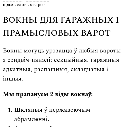
прамысловых варот
ВОКНЫ ДЛЯ ГАРАЖНЫХ І
ПРАМЫСЛОВЫХ ВАРОТ
Вокны могуць урэзацца ў любыя вароты
з сэндвіч-панэлі: секцыйныя, гаражныя
адкатныя, распашныя, складчатыя і
іншыя.
Мы прапануем 2 віды вокнаў:
Шкляныя ў нержавеючым
абрамленні.