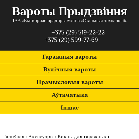
Вароты Прыдзвіння
ТАА «Вытворчае прадпрыемства «Стальныя тэхналогіі»
+375 (29) 519-22-22
+375 (29) 599-77-69
Гаражныя вароты
Вулічныя вароты
Прамысловыя вароты
Аўтаматыка
Іншае
Галоўная
›
Аксэсуары
›
Вокны для гаражных і