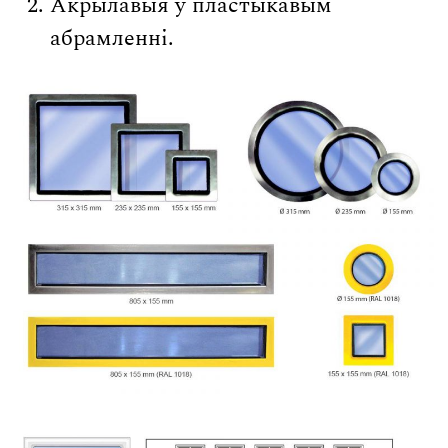
Акрылавыя ў пластыкавым
абрамленні.