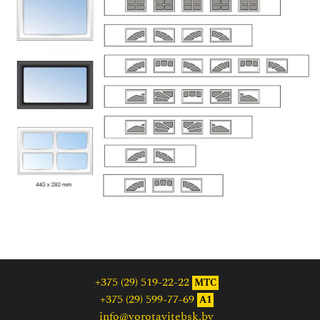
+375 (29) 519-22-22
МТС
+375 (29) 599-77-69
A1
info@vorotavitebsk.by