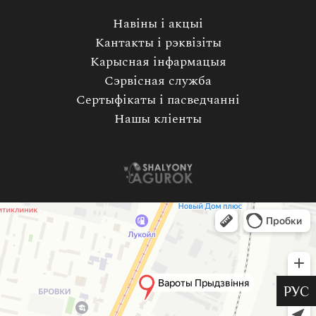
Навіны і акцыі
Кантакты і рэквізіты
Карысная інфармацыя
Сэрвісная служба
Сертыфікаты і пасведчанні
Нашы кліенты
РУС