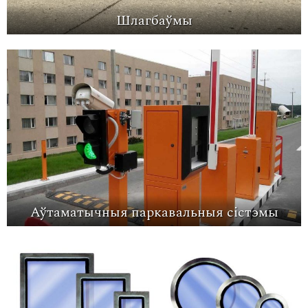
Шлагбаўмы
Аўтаматычныя паркавальныя сістэмы