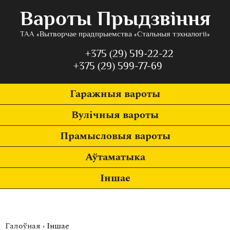
Вароты Прыдзвіння
ТАА «Вытворчае прадпрыемства «Стальныя тэхналогіі»
+375 (29) 519-22-22
+375 (29) 599-77-69
Гаражныя вароты
Вулічныя вароты
Прамысловыя вароты
Аўтаматыка
Іншае
Галоўная
›
Іншае