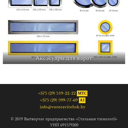
Аксэсуары для варот
+375 (29) 519-22-22
МТС
+375 (29) 599-77-69
A1
info@vorotavitebsk.by
© 2019 Вытворчае прадпрыемства «Стальныя тэхналогіі»
УНП 691579200