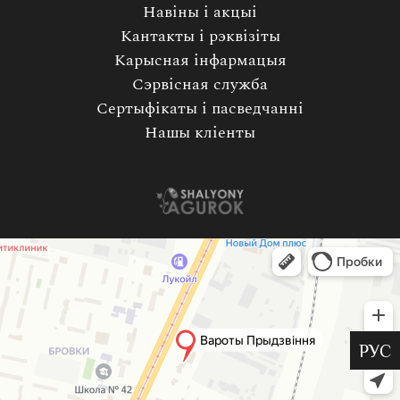
Навіны і акцыі
Кантакты і рэквізіты
Карысная інфармацыя
Сэрвісная служба
Сертыфікаты і пасведчанні
Нашы кліенты
РУС