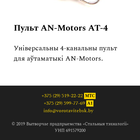
Пульт AN-Motors AT-4
Універсальны 4-канальны пульт
для аўтаматыкі AN-Motors.
+375 (29) 519-22-22
МТС
+375 (29) 599-77-69
A1
info@vorotavitebsk.by
© 2019 Вытворчае прадпрыемства «Стальныя тэхналогіі»
УНП 691579200