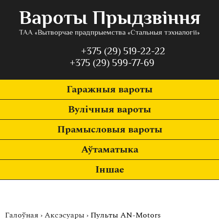
Вароты Прыдзвіння
ТАА «Вытворчае прадпрыемства «Стальныя тэхналогіі»
+375 (29) 519-22-22
+375 (29) 599-77-69
Гаражныя вароты
Вулічныя вароты
Прамысловыя вароты
Аўтаматыка
Іншае
Галоўная
›
Аксэсуары
›
Пульты AN-Motors